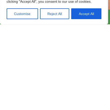
clicking "Accept All", you consent to our use of cookies.
Customise
Reject All
Accept All
カウンセリング
年末年始における診療日のご案内
2024.12.10
LINEで予約
電話番号
カウンセリング/心理検査を再開いたしました！
2025.04.08
新年のご挨拶
2025.01.01
方も
臨床心理士によるカウンセリングを行なっています。 知能検
年末年始における診療日のご案内
2024.12.10
発達検査も実施しています。
カウンセリング/心理検査を再開いたしました！
2025.04.08
ごあいさつ
詳細を見る
当院のホームページをご覧いただき、ありがとう
ございます。
たけメンタルクリニック
は、東京都品川区にある
心療内科・精神科の診療所です。
身近で通いやすいクリニックを目指し、これまで
多くの患者さまの診療を行ってまいりました。
日々の生活のなかで、「なんとなく調子が悪い」